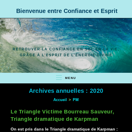
Skip
Bienvenue entre Confiance et Esprit
to
content
RETROUVER LA CONFIANCE EN SOI, EN LA VIE,
GRÂCE À L'ESPRIT DE L'ÉNERGIE DIVINE
MENU
Archives annuelles : 2020
Accueil
>
PM
Le Triangle Victime Bourreau Sauveur,
Triangle dramatique de Karpman
On est pris dans le Triangle dramatique de Karpman :