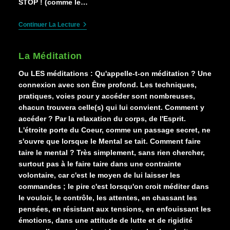
STOP ! (comme le…
Le
Continuer La Lecture
Triangle
Victime
Bourreau
La Méditation
Sauveur,
Triangle
Ou LES méditations : Qu'appelle-t-on méditation ? Une
Dramatique
De
connexion avec son Être profond. Les techniques,
Karpman
pratiques, voies pour y accéder sont nombreuses,
chacun trouvera celle(s) qui lui convient. Comment y
accéder ? Par la relaxation du corps, de l'Esprit.
L'étroite porte du Coeur, comme un passage secret, ne
s'ouvre que lorsque le Mental se tait. Comment faire
taire le mental ? Très simplement, sans rien chercher,
surtout pas à le faire taire dans une contrainte
volontaire, car c'est le moyen de lui laisser les
commandes ; le pire c'est lorsqu'on croit méditer dans
le vouloir, le contrôle, les attentes, en chassant les
pensées, en résistant aux tensions, en enfouissant les
émotions, dans une attitude de lutte et de rigidité